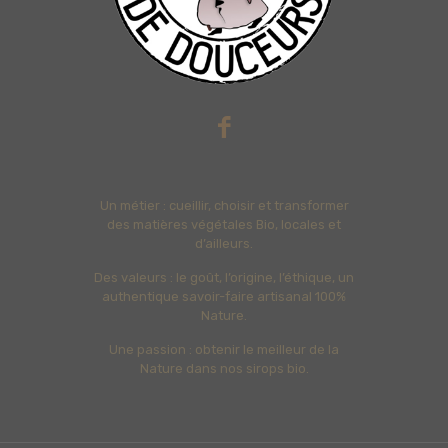
Un métier : cueillir, choisir et transformer
des matières végétales Bio, locales et
d’ailleurs.
Des valeurs : le goût, l’origine, l’éthique, un
authentique savoir-faire artisanal 100%
Nature.
Une passion : obtenir le meilleur de la
Nature dans nos sirops bio.